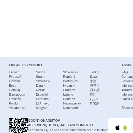
LINGUE DISPONIBILI
ASSIS
English
Suomi
Slovenský
Türkçe
FAQ
Русский
Srpski
Română
Қазақ
Contatt
Čeština
Slovenski
Português
中文
Servizio
Eesti
Dansk
Hrvatski
한국어
Informat
Lietuvių
Norsk
Français
日本語
Termini 
Български
Español
Italiano
हिंदी
Informat
Latviešu
Svenska
Deutsch
العربية
Guida al
Polski
Ελληνικά
Македонски
עברית
Rimozio
Українська
Magyar
Nederlands
GODITI ONANISTOV
APP OVUNQUE IN QUALSIASI MOMENTO
Scansiona il QR code con la fotocamera del tuo telefono