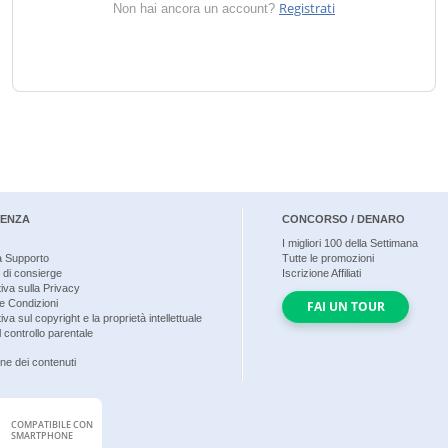
Registrati
Non hai ancora un account?
TENZA
CONCORSO / DENARO
I migliori
100
della Settimana
a Supporto
Tutte le promozioni
 di consierge
Iscrizione Affiliati
iva sulla Privacy
e Condizioni
FAI UN TOUR
iva sul copyright e la proprietà intellettuale
 controllo parentale
ne dei contenuti
COMPATIBILE CON
SMARTPHONE